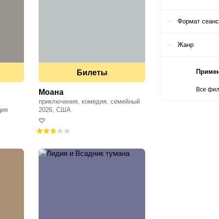
Формат сеан
Жанр
Приме
Билеты
Все фи
Моана
приключения, комедия, семейный
ция
2026, США