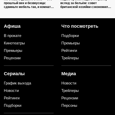
прошлый век и безвкусица:
вслед за бельём: совет
сдвиньте мебель так, и комната
британской хозяйки сэкономил
преобразится как после ремонта
кучу времени (и немного денег)
Афиша
Что посмотреть
В прокате
Подборки
Кинотеатры
Премьеры
Премьеры
Рейтинги
Рецензии
Трейлеры
Сериалы
Медиа
График выхода
Новости
Новости
Трейлеры
Рейтинги
Рецензии
Подборки
Персоны