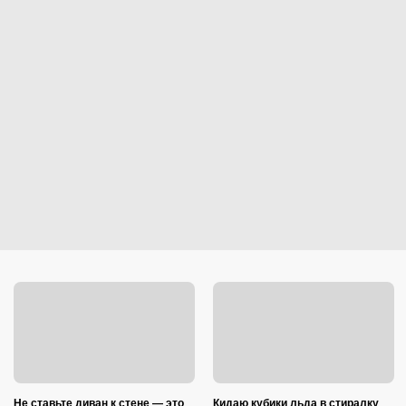
Не ставьте диван к стене — это
Кидаю кубики льда в стиралку