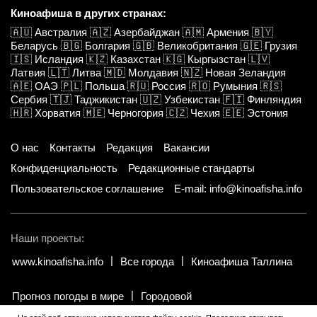
Киноафиша в других странах:
🇦🇺
Австралия
🇦🇿
Азербайджан
🇦🇲
Армения
🇧🇾
Беларусь
🇧🇬
Болгария
🇬🇧
Великобритания
🇬🇪
Грузия
🇮🇸
Исландия
🇰🇿
Казахстан
🇰🇬
Кыргызстан
🇱🇻
Латвия
🇱🇹
Литва
🇲🇩
Молдавия
🇳🇿
Новая Зеландия
🇦🇪
ОАЭ
🇵🇱
Польша
🇷🇺
Россия
🇷🇴
Румыния
🇷🇸
Сербия
🇹🇯
Таджикистан
🇺🇿
Узбекистан
🇫🇮
Финляндия
🇭🇷
Хорватия
🇲🇪
Черногория
🇨🇿
Чехия
🇪🇪
Эстония
О нас
Контакты
Редакция
Вакансии
Конфиденциальность
Редакционные стандарты
Пользовательское соглашение
E-mail: info@kinoafisha.info
Наши проекты:
www.kinoafisha.info
Все города
Киноафиша Таллина
Прогноз погоды в мире
Городовой