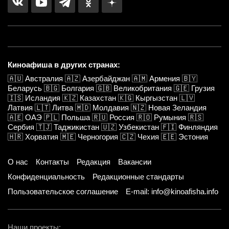
Киноафиша в других странах:
🇦🇺
Австралия
🇦🇿
Азербайджан
🇦🇲
Армения
🇧🇾
Беларусь
🇧🇬
Болгария
🇬🇧
Великобритания
🇬🇪
Грузия
🇮🇸
Исландия
🇰🇿
Казахстан
🇰🇬
Кыргызстан
🇱🇻
Латвия
🇱🇹
Литва
🇲🇩
Молдавия
🇳🇿
Новая Зеландия
🇦🇪
ОАЭ
🇵🇱
Польша
🇷🇺
Россия
🇷🇴
Румыния
🇷🇸
Сербия
🇹🇯
Таджикистан
🇺🇿
Узбекистан
🇫🇮
Финляндия
🇭🇷
Хорватия
🇲🇪
Черногория
🇨🇿
Чехия
🇪🇪
Эстония
О нас
Контакты
Редакция
Вакансии
Конфиденциальность
Редакционные стандарты
Пользовательское соглашение
E-mail: info@kinoafisha.info
Наши проекты: