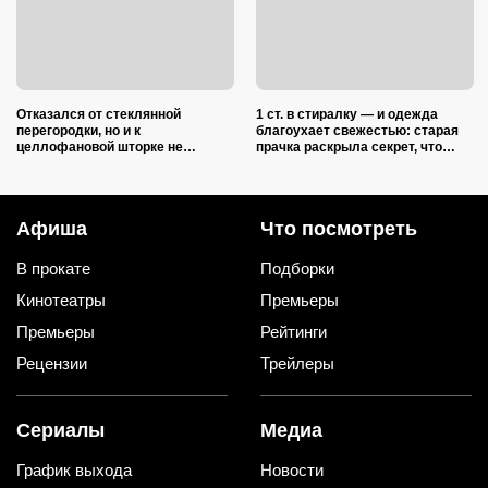
Отказался от стеклянной
1 ст. в стиралку — и одежда
перегородки, но и к
благоухает свежестью: старая
целлофановой шторке не
прачка раскрыла секрет, что
вернусь: от брызг в ванной в
добавить в барабан вместе с
2026 году спасает такой вариант
порошком
Афиша
Что посмотреть
В прокате
Подборки
Кинотеатры
Премьеры
Премьеры
Рейтинги
Рецензии
Трейлеры
Сериалы
Медиа
График выхода
Новости