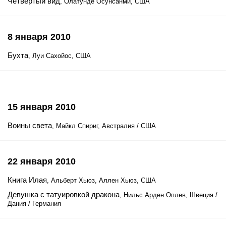
Четвертый вид
, Олатунде Осунсанми, США
8 января 2010
Бухта
, Луи Сахойос, США
15 января 2010
Воины света
, Майкл Спириг, Австралия / США
22 января 2010
Книга Илая
, Альберт Хьюз, Аллен Хьюз, США
Девушка с татуировкой дракона
, Нильс Арден Оплев, Швеция /
Дания / Германия