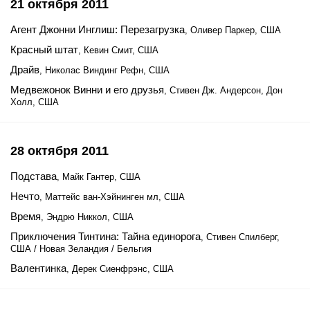
21 октября 2011
Агент Джонни Инглиш: Перезагрузка
, Оливер Паркер, США
Красный штат
, Кевин Смит, США
Драйв
, Николас Виндинг Рефн, США
Медвежонок Винни и его друзья
, Стивен Дж. Андерсон, Дон
Холл, США
28 октября 2011
Подстава
, Майк Гантер, США
Нечто
, Маттейс ван-Хэйнинген мл, США
Время
, Эндрю Никкол, США
Приключения Тинтина: Тайна единорога
, Стивен Спилберг,
США / Новая Зеландия / Бельгия
Валентинка
, Дерек Сиенфрэнс, США