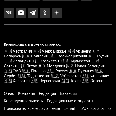
Киноафиша в других странах:
🇦🇺
Австралия
🇦🇿
Азербайджан
🇦🇲
Армения
🇧🇾
Беларусь
🇧🇬
Болгария
🇬🇧
Великобритания
🇬🇪
Грузия
🇮🇸
Исландия
🇰🇿
Казахстан
🇰🇬
Кыргызстан
🇱🇻
Латвия
🇱🇹
Литва
🇲🇩
Молдавия
🇳🇿
Новая Зеландия
🇦🇪
ОАЭ
🇵🇱
Польша
🇷🇺
Россия
🇷🇴
Румыния
🇷🇸
Сербия
🇹🇯
Таджикистан
🇺🇿
Узбекистан
🇫🇮
Финляндия
🇭🇷
Хорватия
🇲🇪
Черногория
🇨🇿
Чехия
🇪🇪
Эстония
О нас
Контакты
Редакция
Вакансии
Конфиденциальность
Редакционные стандарты
Пользовательское соглашение
E-mail: info@kinoafisha.info