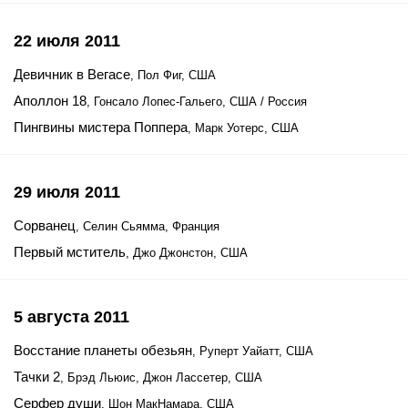
22 июля 2011
Девичник в Вегасе
, Пол Фиг, США
Аполлон 18
, Гонсало Лопес-Гальего, США / Россия
Пингвины мистера Поппера
, Марк Уотерс, США
29 июля 2011
Сорванец
, Селин Сьямма, Франция
Первый мститель
, Джо Джонстон, США
5 августа 2011
Восстание планеты обезьян
, Руперт Уайатт, США
Тачки 2
, Брэд Льюис, Джон Лассетер, США
Серфер души
, Шон МакНамара, США