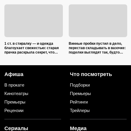
1 ст. в стиралку — и одежда
Винные пробки пустил в дело,
благоухает свежестью: старая
перестав складывать в вазочке:
прачка раскрыла секрет, что
поделки выглядят так, будто
добавить в барабан вместе с
делали итальянские мастера
порошком
Афиша
Что посмотреть
В прокате
Подборки
Кинотеатры
Премьеры
Премьеры
Рейтинги
Рецензии
Трейлеры
Сериалы
Медиа