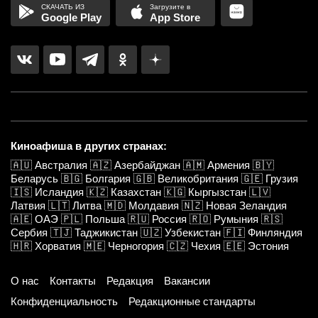
Google Play
App Store
Киноафиша в других странах:
🇦🇺
Австралия
🇦🇿
Азербайджан
🇦🇲
Армения
🇧🇾
Беларусь
🇧🇬
Болгария
🇬🇧
Великобритания
🇬🇪
Грузия
🇮🇸
Исландия
🇰🇿
Казахстан
🇰🇬
Кыргызстан
🇱🇻
Латвия
🇱🇹
Литва
🇲🇩
Молдавия
🇳🇿
Новая Зеландия
🇦🇪
ОАЭ
🇵🇱
Польша
🇷🇺
Россия
🇷🇴
Румыния
🇷🇸
Сербия
🇹🇯
Таджикистан
🇺🇿
Узбекистан
🇫🇮
Финляндия
🇭🇷
Хорватия
🇲🇪
Черногория
🇨🇿
Чехия
🇪🇪
Эстония
О нас
Контакты
Редакция
Вакансии
Конфиденциальность
Редакционные стандарты