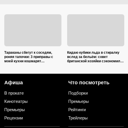
Тараканы сбегут к соседям,
Кидаю кубики льда в стиралку
роняя тапочки: 3 приправы с
вслед за бельём: совет
моей кухни кошмарят
британской хозяйки сэкономил
вредителей сильнее дихлофоса
кучу времени (и немного денег)
Афиша
Что посмотреть
В прокате
Подборки
Кинотеатры
Премьеры
Премьеры
Рейтинги
Рецензии
Трейлеры