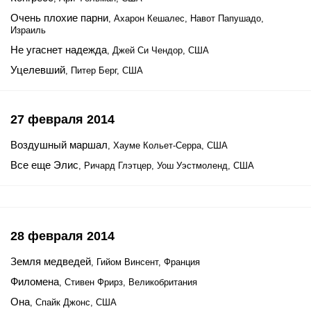
Очень плохие парни
, Ахарон Кешалес, Навот Папушадо,
Израиль
Не угаснет надежда
, Джей Си Чендор, США
Уцелевший
, Питер Берг, США
27 февраля 2014
Воздушный маршал
, Хауме Кольет-Серра, США
Все еще Элис
, Ричард Глэтцер, Уош Уэстмоленд, США
28 февраля 2014
Земля медведей
, Гийом Винсент, Франция
Филомена
, Стивен Фрирз, Великобритания
Она
, Спайк Джонс, США