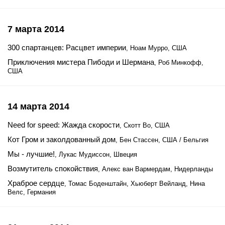
7 марта 2014
300 спартанцев: Расцвет империи
, Ноам Мурро, США
Приключения мистера Пибоди и Шермана
, Роб Минкофф,
США
14 марта 2014
Need for speed: Жажда скорости
, Скотт Во, США
Кот Гром и заколдованный дом
, Бен Стассен, США / Бельгия
Мы - лучшие!
, Лукас Мудиссон, Швеция
Возмутитель спокойствия
, Алекс ван Вармердам, Нидерланды
Храброе сердце
, Томас Боденштайн, Хьюберт Вейланд, Нина
Велс, Германия