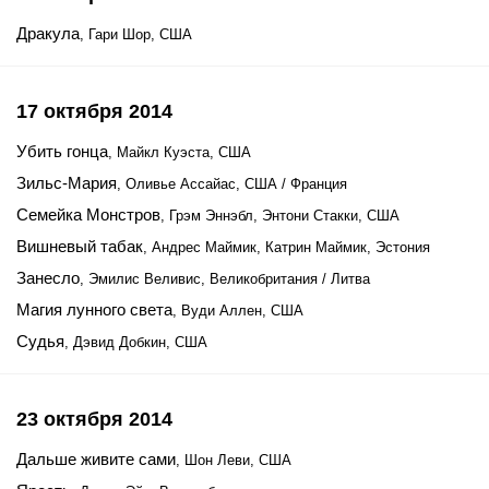
Дракула
, Гари Шор, США
17 октября 2014
Убить гонца
, Майкл Куэста, США
Зильс-Мария
, Оливье Ассайас, США / Франция
Семейка Монстров
, Грэм Эннэбл, Энтони Стакки, США
Вишневый табак
, Андрес Маймик, Катрин Маймик, Эстония
Занесло
, Эмилис Веливис, Великобритания / Литва
Магия лунного света
, Вуди Аллен, США
Судья
, Дэвид Добкин, США
23 октября 2014
Дальше живите сами
, Шон Леви, США