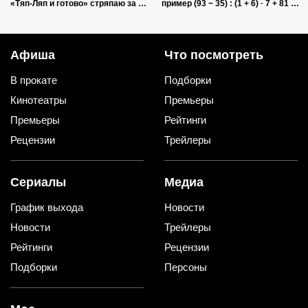
«Тяп-Ляп и готово» стряпаю за 15
пример (93 − 35) : (1 + 6) · 7 + 81 :
минут: и со стола ее первой
(4 + 5)
сметут
Афиша
Что посмотреть
В прокате
Подборки
Кинотеатры
Премьеры
Премьеры
Рейтинги
Рецензии
Трейлеры
Сериалы
Медиа
График выхода
Новости
Новости
Трейлеры
Рейтинги
Рецензии
Подборки
Персоны