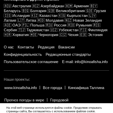
🇦🇺
Австралия
🇦🇿
Азербайджан
🇦🇲
Армения
🇧🇾
Беларусь
🇧🇬
Болгария
🇬🇧
Великобритания
🇬🇪
Грузия
🇮🇸
Исландия
🇰🇿
Казахстан
🇰🇬
Кыргызстан
🇱🇻
Латвия
🇱🇹
Литва
🇲🇩
Молдавия
🇳🇿
Новая Зеландия
🇦🇪
ОАЭ
🇵🇱
Польша
🇷🇺
Россия
🇷🇴
Румыния
🇷🇸
Сербия
🇹🇯
Таджикистан
🇺🇿
Узбекистан
🇫🇮
Финляндия
🇭🇷
Хорватия
🇲🇪
Черногория
🇨🇿
Чехия
🇪🇪
Эстония
О нас
Контакты
Редакция
Вакансии
Конфиденциальность
Редакционные стандарты
Пользовательское соглашение
E-mail: info@kinoafisha.info
Наши проекты:
www.kinoafisha.info
Все города
Киноафиша Таллина
Прогноз погоды в мире
Городовой
На этой веб-странице используются файлы cookie. Продолжив открывать
страницы сайта, Вы соглашаетесь с использованием файлов cookie.
© 2002-2026 Все права и материалы принадлежат «Киноафиша».
.