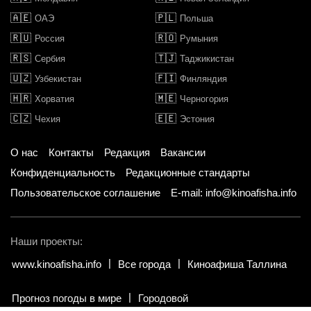
🇦🇪
🇵🇱
ОАЭ
Польша
🇷🇺
🇷🇴
Россия
Румыния
🇷🇸
🇹🇯
Сербия
Таджикистан
🇺🇿
🇫🇮
Узбекистан
Финляндия
🇭🇷
🇲🇪
Хорватия
Черногория
🇨🇿
🇪🇪
Чехия
Эстония
О нас
Контакты
Редакция
Вакансии
Конфиденциальность
Редакционные стандарты
Пользовательское соглашение
E-mail: info@kinoafisha.info
Наши проекты:
www.kinoafisha.info
Все города
Киноафиша Таллина
Прогноз погоды в мире
Городовой