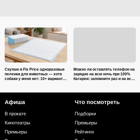
Скупаю в Fix Price одноразовые
Можно ли оставлять телефон на
пеленки для животных — хотя
зарядке на всю ночь при 100%
собаки у меня нет: 10+ вариантов
батареи: запомните раз и на всю
использования их дома и на
жизнь (многие ошибаются)
даче
Афиша
Что посмотреть
В прокате
Подборки
Кинотеатры
Премьеры
Премьеры
Рейтинги