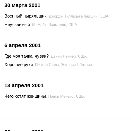
30 марта 2001
Военный ныряльщик
, Джордж Тиллман младший, США
Неуязвимый
, М. Найт Шьямалан, США
6 апреля 2001
Где моя тачка, чувак?
, Дэнни Лейнер, США
Хорошие руки
, Пеэтер Симм, Эстония / Латвия
13 апреля 2001
Чего хотят женщины
, Нэнси Мейерс, США