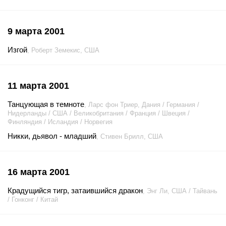
9 марта 2001
Изгой
, Роберт Земекис, США
11 марта 2001
Танцующая в темноте
, Ларс фон Триер, Дания / Германия /
Нидерланды / США / Великобритания / Франция / Швеция /
Финляндия / Исландия / Норвегия
Никки, дьявол - младший
, Стивен Брилл, США
16 марта 2001
Крадущийся тигр, затаившийся дракон
, Энг Ли, США / Тайвань
/ Гонконг / Китай