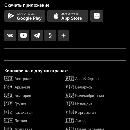
Скачать приложение
Google Play
App Store
Киноафиша в других странах:
🇦🇺
🇦🇿
Австралия
Азербайджан
🇦🇲
🇧🇾
Армения
Беларусь
🇧🇬
🇬🇧
Болгария
Великобритания
🇬🇪
🇮🇸
Грузия
Исландия
🇰🇿
🇰🇬
Казахстан
Кыргызстан
🇱🇻
🇱🇹
Латвия
Литва
🇲🇩
🇳🇿
Молдавия
Новая Зеландия