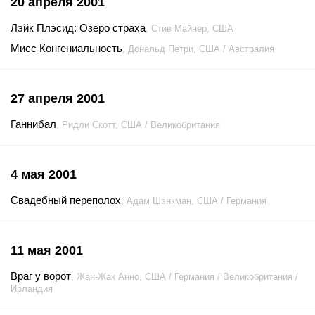
20 апреля 2001
Лэйк Плэсид: Озеро страха
, Стив Майнер, США
Мисс Конгениальность
, Дональд Петри, США / Австралия
27 апреля 2001
Ганнибал
, Ридли Скотт, США / Великобритания
4 мая 2001
Свадебный переполох
, Адам Шэнкман, США / Германия
11 мая 2001
Враг у ворот
, Жан-Жак Анно, США / Германия / Великобритания /
Ирландия