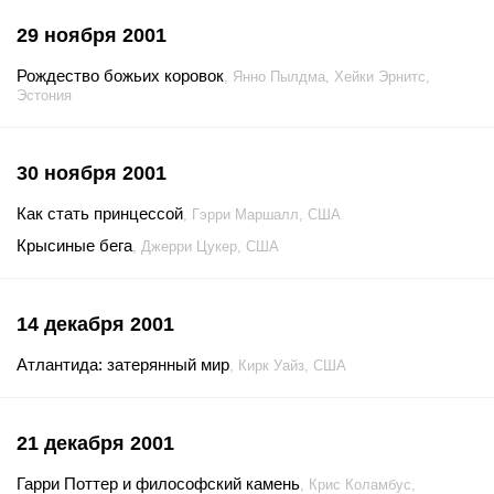
29 ноября 2001
Рождество божьих коровок
, Янно Пылдма, Хейки Эрнитс,
Эстония
30 ноября 2001
Как стать принцессой
, Гэрри Маршалл, США
Крысиные бега
, Джерри Цукер, США
14 декабря 2001
Атлантида: затерянный мир
, Кирк Уайз, США
21 декабря 2001
Гарри Поттер и философский камень
, Крис Коламбус,