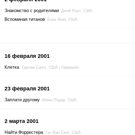
Знакомство с родителями
, Джей Роуч, США
Вспоминая титанов
, Боаз Якин, США
16 февраля 2001
Клетка
, Тарсем Сингх, США / Германия
23 февраля 2001
Заплати другому
, Мими Ледер, США
2 марта 2001
Найти Форрестера
, Гас Ван Сент, США