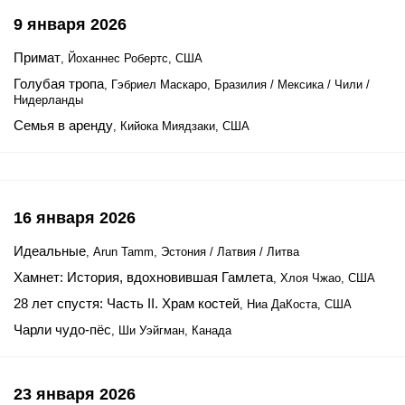
9 января 2026
Примат
, Йоханнес Робертс, США
Голубая тропа
, Гэбриел Маскаро, Бразилия / Мексика / Чили /
Нидерланды
Семья в аренду
, Кийока Миядзаки, США
16 января 2026
Идеальные
, Arun Tamm, Эстония / Латвия / Литва
Хамнет: История, вдохновившая Гамлета
, Хлоя Чжао, США
28 лет спустя: Часть II. Храм костей
, Ниа ДаКоста, США
Чарли чудо-пёс
, Ши Уэйгман, Канада
23 января 2026