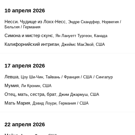
10 апреля 2026
Несси. Чудище из Лохх-Несс
, Эндре Скандфер, Норвегия /
Бельгия / Германия
Симона и мистер скунс
, Ян Лануетт Тургеон, Канада
Калифорнийский интриган
, Джеймс МакЭвой, США
17 апреля 2026
Левша
, Цоу Ши-Чин, Тайвань / Франция / США / Сингапур
Мумия
, Ли Кронин, США
Отец, мать, сестра, брат
, Джим Джармуш, США
Мать Мария
, Дэвид Лоури, Германия / США
22 апреля 2026