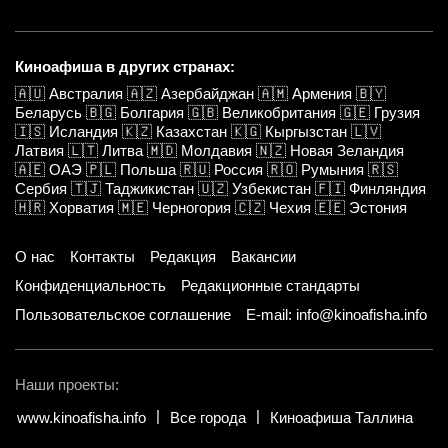
Киноафиша в других странах:
🇦🇺
Австралия
🇦🇿
Азербайджан
🇦🇲
Армения
🇧🇾
Беларусь
🇧🇬
Болгария
🇬🇧
Великобритания
🇬🇪
Грузия
🇮🇸
Исландия
🇰🇿
Казахстан
🇰🇬
Кыргызстан
🇱🇻
Латвия
🇱🇹
Литва
🇲🇩
Молдавия
🇳🇿
Новая Зеландия
🇦🇪
ОАЭ
🇵🇱
Польша
🇷🇺
Россия
🇷🇴
Румыния
🇷🇸
Сербия
🇹🇯
Таджикистан
🇺🇿
Узбекистан
🇫🇮
Финляндия
🇭🇷
Хорватия
🇲🇪
Черногория
🇨🇿
Чехия
🇪🇪
Эстония
О нас
Контакты
Редакция
Вакансии
Конфиденциальность
Редакционные стандарты
Пользовательское соглашение
E-mail: info@kinoafisha.info
Наши проекты:
www.kinoafisha.info
Все города
Киноафиша Таллина