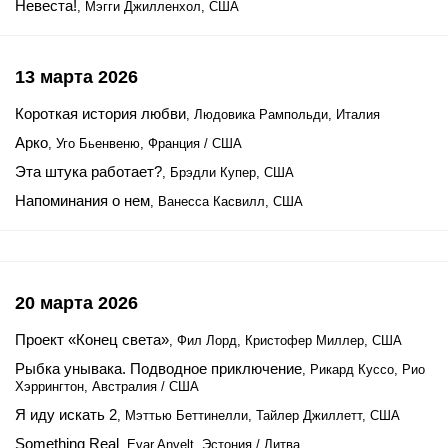
Невеста!
, Мэгги Джилленхол, США
13 марта 2026
Короткая история любви
, Людовика Рампольди, Италия
Арко
, Уго Бьенвеню, Франция / США
Эта штука работает?
, Брэдли Купер, США
Напоминания о нем
, Ванесса Касвилл, США
20 марта 2026
Проект «Конец света»
, Фил Лорд, Кристофер Миллер, США
Рыбка унывака. Подводное приключение
, Рикард Куссо, Рио
Хэррингтон, Австралия / США
Я иду искать 2
, Мэттью Беттинелли, Тайлер Джиллетт, США
Something Real
, Evar Anvelt, Эстония / Литва