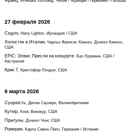
Франц
, Агнешка Холланд, Чехия / Франция / Германия / Польша
27 февраля 2026
Седло
, Harry Lighton, Ирландия / США
Холостяк в Италии
, Чарльз Френсис Киннэн, Дэниэл Киннэн,
США
EPiC: Элвис Пресли на концерте
, Баз Лурманн, США /
Австралия
Крик 7
, Кристофер Лэндон, США
6 марта 2026
Сущность
, Дилан Саузерн, Великобритания
Кутюр
, Алис Винокур, США
Прыгуны
, Дэниэл Чонг, США
Ромерия
, Карла Симон Пипо, Германия / Испания